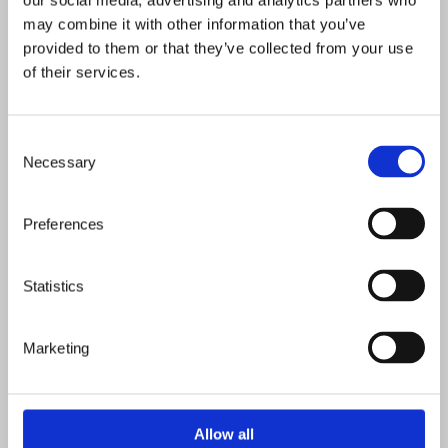
our social media, advertising and analytics partners who
may combine it with other information that you’ve
Materialval
provided to them or that they’ve collected from your use
of their services.
C
Necessary
o
n
s
Preferences
e
n
t
Statistics
S
e
Marketing
l
e
c
t
Allow all