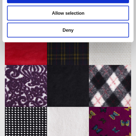
i
o
Allow selection
n
Deny