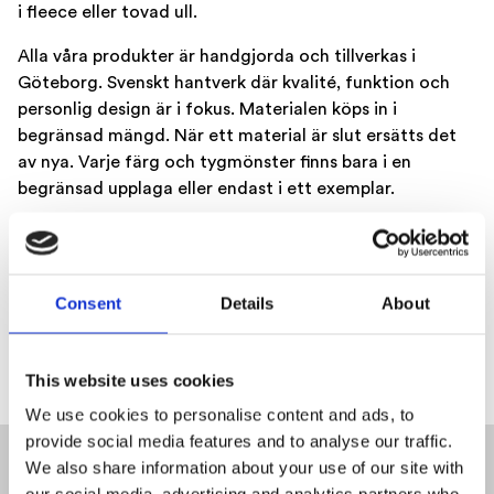
i fleece eller tovad ull.
Alla våra produkter är handgjorda och tillverkas i
Göteborg. Svenskt hantverk där kvalité, funktion och
personlig design är i fokus. Materialen köps in i
begränsad mängd. När ett material är slut ersätts det
av nya. Varje färg och tygmönster finns bara i en
begränsad upplaga eller endast i ett exemplar.
Du är alltid unik i en House of Mad Hatter produkt!
Artikelnummer:
HoMH-TB
Consent
Details
About
Pris:
750 SEK
This website uses cookies
GÖR BESTÄLLNING
We use cookies to personalise content and ads, to
provide social media features and to analyse our traffic.
We also share information about your use of our site with