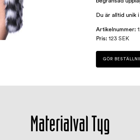
begränsad upplag
Du är alltid uni
Artikelnummer:
Pris:
123 SEK
GÖR BESTÄLLN
Materialval Tyg