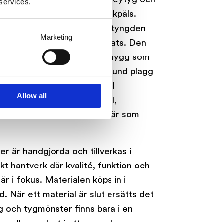
 services.
h huva är kantande med fuskpäls.
er snyggt över axlarna och tyngden
Marketing
skpäls håller ändarna på plats. Den
antad med fuskpäls är lika snygg som
fällt läge som huva. Ett allround plagg
ill ytterplagget som sjal till
Allow all
alen med fuskpäls är stilfull,
ktisk. Vardagslyx när den är som
er är handgjorda och tillverkas i
t hantverk där kvalité, funktion och
är i fokus. Materialen köps in i
 När ett material är slut ersätts det
rg och tygmönster finns bara i en