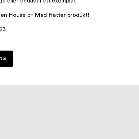
a eller endast i ett exemplar.
k i en House of Mad Hatter produkt!
123
ING