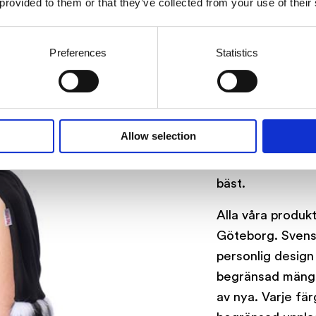
 provided to them or that they’ve collected from your use of their
sjalens ändar oc
Jerseytyget fall
Preferences
Statistics
av kanten med fu
infällda huvan k
krage eller i upp
som passar både t
Allow selection
festblåsan. Huvsj
värmande och pra
bäst.
Alla våra produkt
Göteborg. Svensk
personlig design 
begränsad mängd.
av nya. Varje fä